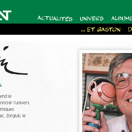
ACTUALITÉS
UNIVERS
ALBUM
... ET GASTON
D
end le
richir l’univers
thiques
c, Zorglub, le