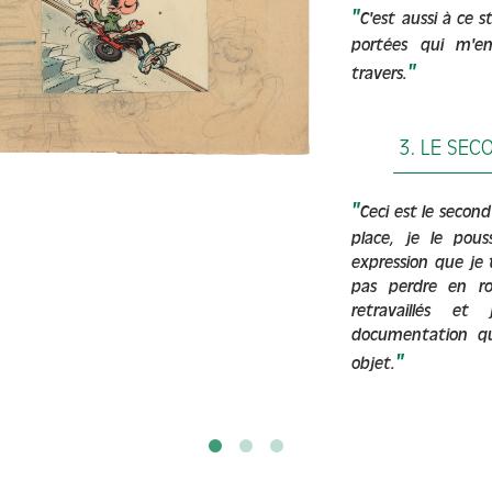
"
C'est aussi à ce 
portées qui m'em
"
travers.
3. LE SE
"
Ceci est le secon
place, je le pou
expression que je
pas perdre en ro
retravaillés et
documentation qu
"
objet.