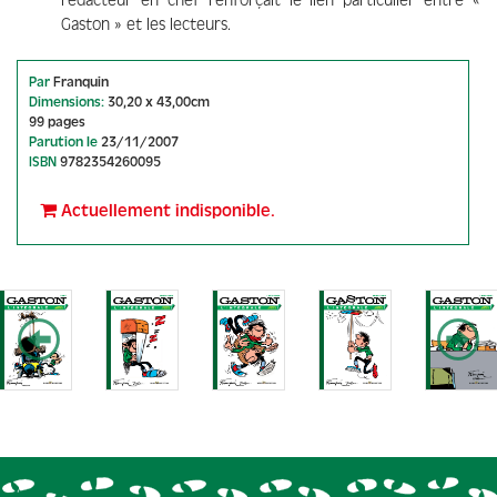
rédacteur en chef renforçait le lien particulier entre «
Gaston » et les lecteurs.
Par
Franquin
Dimensions:
30,20 x 43,00cm
99 pages
Parution le
23/11/2007
ISBN
9782354260095
Actuellement indisponible.